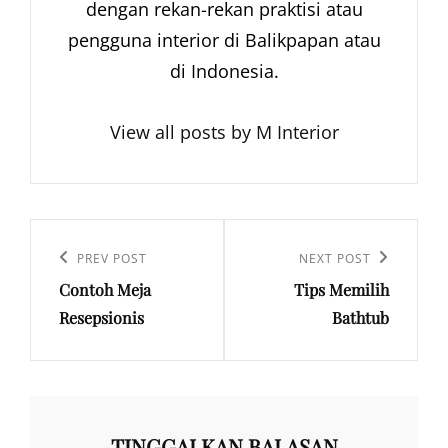
dengan rekan-rekan praktisi atau
pengguna interior di Balikpapan atau
di Indonesia.
View all posts by M Interior
Navigasi
pos
Previous
PREV POST
Next
NEXT POST
Contoh Meja
Tips Memilih
Post
Post
Resepsionis
Bathtub
TINGGALKAN BALASAN