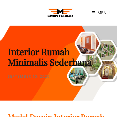
MENU
Interior Rumah
Minimalis Sederhana
POSTED
SEPTEMBER 15, 2020
ON
Model Desain Interior Rumah