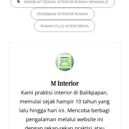
MEMBUAT DESAIN INTERIOR RUMAH MINIMALIS
PEKERJAAN INTERIOR RUMAH
RUMAH PLUS INTERIORNYA
Author:
M Interior
Kami praktisi interior di Balikpapan,
memulai sejak hampir 10 tahun yang
lalu hingga hari ini. Mencoba berbagi
pengalaman melalui website ini
dengan rekan-rekan praktisi atau