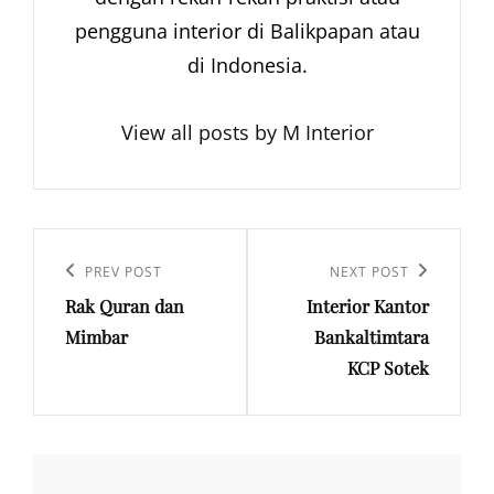
pengguna interior di Balikpapan atau
di Indonesia.
View all posts by M Interior
Navigasi
pos
Previous
PREV POST
Next
NEXT POST
Rak Quran dan
Interior Kantor
Post
Post
Mimbar
Bankaltimtara
KCP Sotek