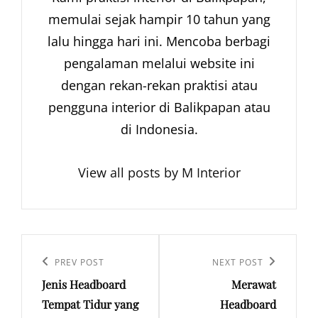
memulai sejak hampir 10 tahun yang
lalu hingga hari ini. Mencoba berbagi
pengalaman melalui website ini
dengan rekan-rekan praktisi atau
pengguna interior di Balikpapan atau
di Indonesia.
View all posts by M Interior
Navigasi
pos
Previous
PREV POST
Next
NEXT POST
Jenis Headboard
Merawat
Post
Post
Tempat Tidur yang
Headboard