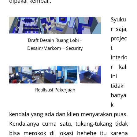
dipakai kembali.
Syuku
r saja,
projec
Draft Desain Ruang Lobi –
t
Desain/Markom – Security
interio
r kali
ini
tidak
Realisasi Pekerjaan
banya
k
kendala yang ada dan klien menyatakan puas.
Kendalanya cuma satu, tukang-tukang tidak
bisa merokok di lokasi hehehe itu karena