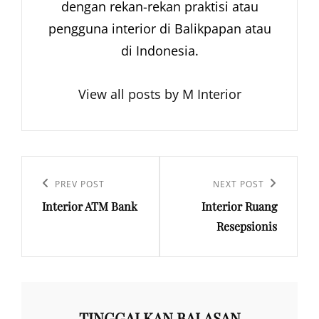
dengan rekan-rekan praktisi atau
pengguna interior di Balikpapan atau
di Indonesia.
View all posts by M Interior
Navigasi
pos
Previous
PREV POST
Next
NEXT POST
Interior ATM Bank
Interior Ruang
Post
Post
Resepsionis
TINGGALKAN BALASAN