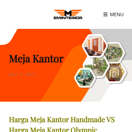
MENU
Meja Kantor
POSTED
JULI 7, 2012
ON
Harga Meja Kantor Handmade VS
Harga Meja Kantor Olympic