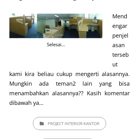
Mend
engar
penjel
Selesai…
asan
terseb
ut
kami kira beliau cukup mengerti alasannya.
Mungkin ada teman2 lain yang bisa
menambahkan alasannya?? Kasih komentar
dibawah ya…
CATEGORIES
PROJECT INTERIOR KANTOR