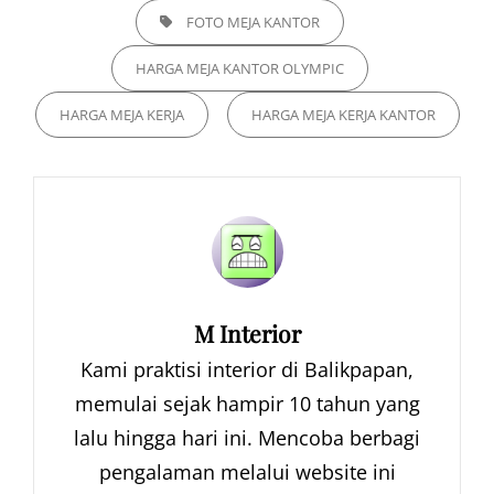
TAGS,
FOTO MEJA KANTOR
HARGA MEJA KANTOR OLYMPIC
HARGA MEJA KERJA
HARGA MEJA KERJA KANTOR
Author:
M Interior
Kami praktisi interior di Balikpapan,
memulai sejak hampir 10 tahun yang
lalu hingga hari ini. Mencoba berbagi
pengalaman melalui website ini